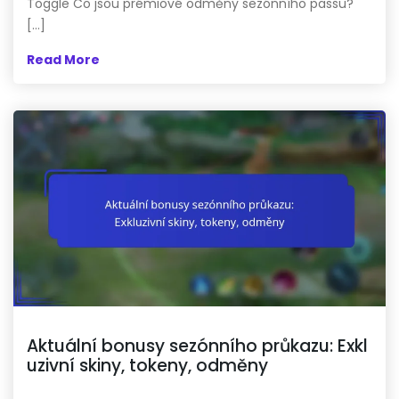
Toggle Co jsou prémiové odměny sezónního passu?
[…]
Read More
Aktuální bonusy sezónního průkazu: Exkl
uzivní skiny, tokeny, odměny