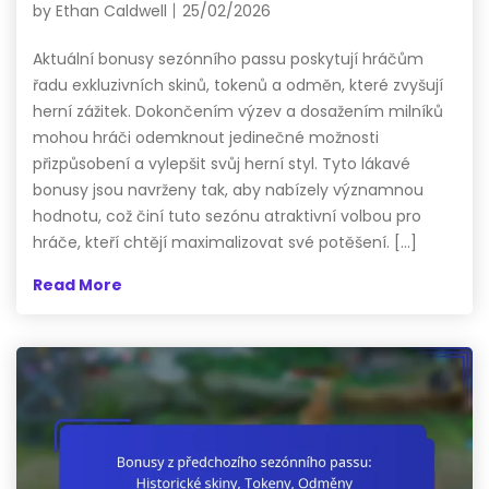
by
Ethan Caldwell
25/02/2026
Aktuální bonusy sezónního passu poskytují hráčům
řadu exkluzivních skinů, tokenů a odměn, které zvyšují
herní zážitek. Dokončením výzev a dosažením milníků
mohou hráči odemknout jedinečné možnosti
přizpůsobení a vylepšit svůj herní styl. Tyto lákavé
bonusy jsou navrženy tak, aby nabízely významnou
hodnotu, což činí tuto sezónu atraktivní volbou pro
hráče, kteří chtějí maximalizovat své potěšení. […]
Read More