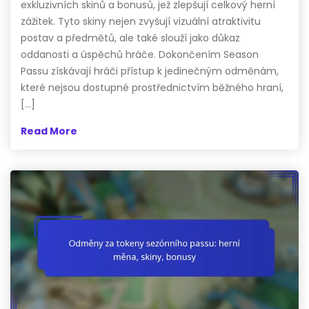
exkluzivních skinů a bonusů, jež zlepšují celkový herní
zážitek. Tyto skiny nejen zvyšují vizuální atraktivitu
postav a předmětů, ale také slouží jako důkaz
oddanosti a úspěchů hráče. Dokončením Season
Passu získávají hráči přístup k jedinečným odměnám,
které nejsou dostupné prostřednictvím běžného hraní,
[…]
Read More