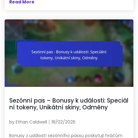
Read More
Sezónní pas – Bonusy k události: Speciál
ní tokeny, Unikátní skiny, Odměny
by
Ethan Caldwell
18/02/2026
Bonusy z událostí sezónního passu poskytují hráčům