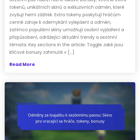
tokenů, unikátních skinů a exkluzivních odměn, které
zvyšují herní zážitek. Extra tokeny poskytují hráčům
cenné zdroje k odemykání vylepšení a odměn,
zatímco populární skiny umožňují osobní vyjádření a
přizpůsobení, odrážející aktuální trendy a sezónní
témata. Key sections in the article: Toggle Jaké jsou
klíčové bonusy zahrnuté v […]
Read More