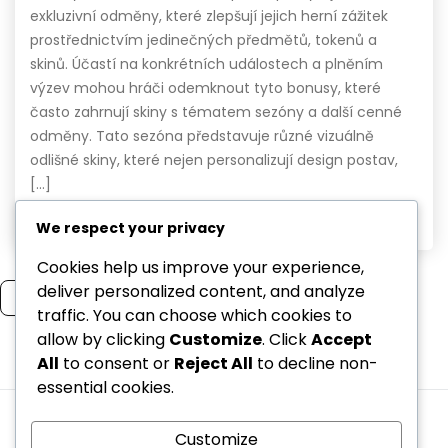
exkluzivní odměny, které zlepšují jejich herní zážitek
prostřednictvím jedinečných předmětů, tokenů a
skinů. Účastí na konkrétních událostech a plněním
výzev mohou hráči odemknout tyto bonusy, které
často zahrnují skiny s tématem sezóny a další cenné
odměny. Tato sezóna představuje různé vizuálně
odlišné skiny, které nejen personalizují design postav,
[…]
Read More
We respect your privacy
Cookies help us improve your experience,
deliver personalized content, and analyze
Read more
traffic. You can choose which cookies to
allow by clicking
Customize
. Click
Accept
All
to consent or
Reject All
to decline non-
1
2
essential cookies.
Obchodní podmínky
Vaše soukromí
Customize