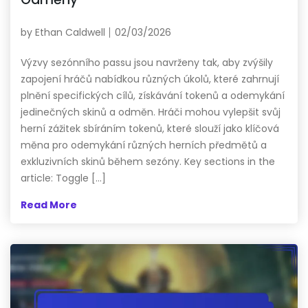
by
Ethan Caldwell
02/03/2026
Výzvy sezónního passu jsou navrženy tak, aby zvýšily
zapojení hráčů nabídkou různých úkolů, které zahrnují
plnění specifických cílů, získávání tokenů a odemykání
jedinečných skinů a odměn. Hráči mohou vylepšit svůj
herní zážitek sbíráním tokenů, které slouží jako klíčová
měna pro odemykání různých herních předmětů a
exkluzivních skinů během sezóny. Key sections in the
article: Toggle […]
Read More