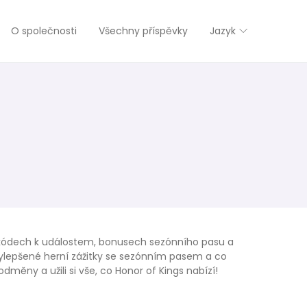
O společnosti
Všechny příspěvky
Jazyk
h kódech k událostem, bonusech sezónního pasu a
vylepšené herní zážitky se sezónním pasem a co
měny a užili si vše, co Honor of Kings nabízí!