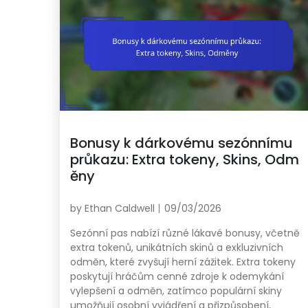
Bonusy k dárkovému sezónnímu
průkazu: Extra tokeny, Skins, Odm
ěny
by
Ethan Caldwell
09/03/2026
Sezónní pas nabízí různé lákavé bonusy, včetně
extra tokenů, unikátních skinů a exkluzivních
odměn, které zvyšují herní zážitek. Extra tokeny
poskytují hráčům cenné zdroje k odemykání
vylepšení a odměn, zatímco populární skiny
umožňují osobní vyjádření a přizpůsobení,