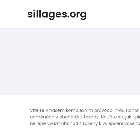
Skip
to
sillages.org
content
Vítejte v našem komplexním průvodci hrou Honor 
odměnách v obchodě s tokeny. Naučte se, jak upla
nejlépe využít obchod s tokeny k vylepšení vašeho 